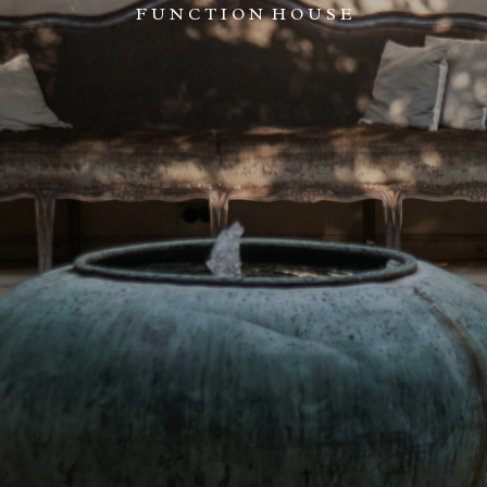
F U N C T I O N H O U S E