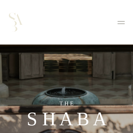
T H E
S H A B A